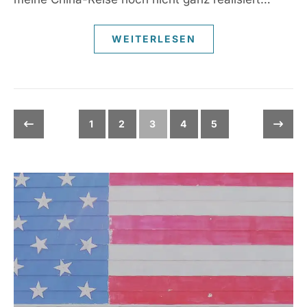
WEITERLESEN
1
2
3
4
5