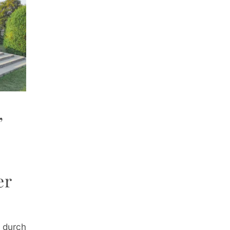
,
n
er
 durch