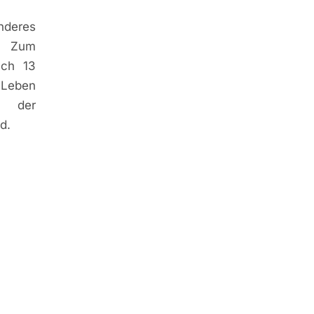
nderes
t. Zum
uch 13
 Leben
n der
d.