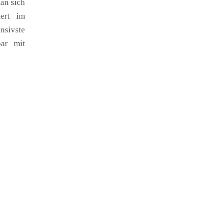
an sich
ert im
sivste
bar mit