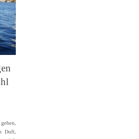
gen
ühl
gehen,
n Duft,